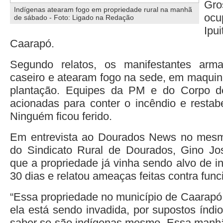
Gro
Indígenas atearam fogo em propriedade rural na manhã
ocu
de sábado - Foto: Ligado na Redação
Ipu
Caarapó.
Segundo relatos, os manifestantes arm
caseiro e atearam fogo na sede, em maquin
plantação. Equipes da PM e do Corpo d
acionadas para conter o incêndio e restab
Ninguém ficou ferido.
Em entrevista ao Dourados News no mesmo
do Sindicato Rural de Dourados, Gino Jos
que a propriedade já vinha sendo alvo de i
30 dias e relatou ameaças feitas contra func
“Essa propriedade no município de Caarapó 
ela está sendo invadida, por supostos índi
saber se são indígenas mesmo. Essa manhã