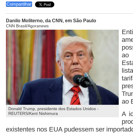
Compartilhar
Danilo Moliterno, da CNN, em São Paulo
CNN Brasil/Agoranews
Ent
ame
pos
ao
Es
lis
tar
pr
Tr
ao B
Donald Trump, presidente dos Estados Unidos -
A i
REUTERS/Kent Nishimura
pro
existentes nos EUA pudessem ser importados