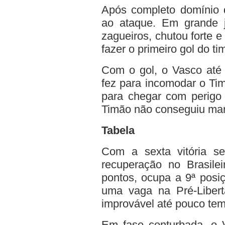
Após completo domínio 
ao ataque. Em grande 
zagueiros, chutou forte 
fazer o primeiro gol do ti
Com o gol, o Vasco até 
fez para incomodar o Tim
para chegar com perigo 
Timão não conseguiu mar
Tabela
Com a sexta vitória s
recuperação no Brasile
pontos, ocupa a 9ª posi
uma vaga na Pré-Libert
improvável até pouco tem
Em fase conturbada, o 