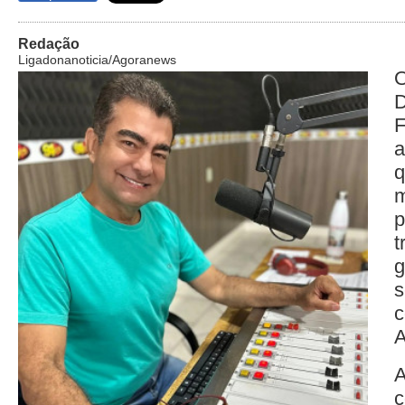
Redação
Ligadonanoticia/Agoranews
O
q
m
p
s
c
A
A