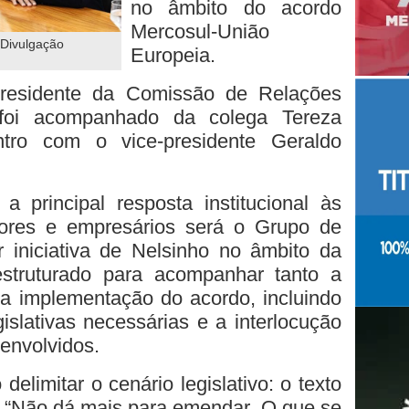
no âmbito do acordo
Mercosul-União
 Divulgação
Europeia.
presidente da Comissão de Relações
foi acompanhado da colega Tereza
ntro com o vice-presidente Geraldo
a principal resposta institucional às
ores e empresários será o Grupo de
r iniciativa de Nelsinho no âmbito da
struturado para acompanhar tanto a
ra implementação do acordo, incluindo
islativas necessárias e a interlocução
 envolvidos.
delimitar o cenário legislativo: o texto
. “Não dá mais para emendar. O que se