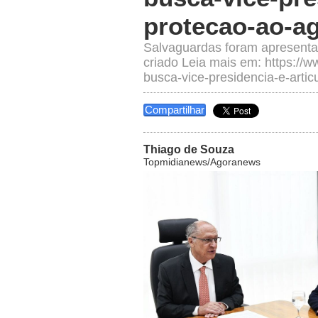
protecao-ao-a
Salvaguardas foram apresentad
criado Leia mais em: https://w
busca-vice-presidencia-e-arti
Compartilhar
Thiago de Souza
Topmidianews/Agoranews