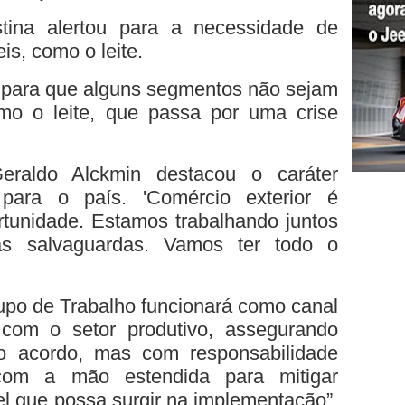
tina alertou para a necessidade de
is, como o leite.
r para que alguns segmentos não sejam
omo o leite, que passa por uma crise
Geraldo Alckmin destacou o caráter
 para o país. 'Comércio exterior é
rtunidade. Estamos trabalhando juntos
as salvaguardas. Vamos ter todo o
upo de Trabalho funcionará como canal
com o setor produtivo, assegurando
do acordo, mas com responsabilidade
e com a mão estendida para mitigar
el que possa surgir na implementação”,