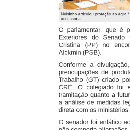
Nelsinho articulou proteção ao agro /
assessoria.
O parlamentar, que é 
Exteriores do Senado 
Cristina (PP) no enco
Alckmin (PSB).
Conforme a divulgação, 
preocupações de produt
Trabalho (GT) criado po
CRE. O colegiado foi e
tramitação quanto a futu
a análise de medidas leg
direta com os ministérios
O senador foi enfático ao 
não comporta alterações