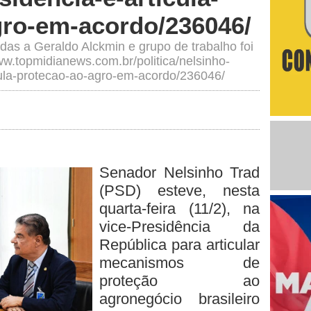
gro-em-acordo/236046/
as a Geraldo Alckmin e grupo de trabalho foi
ww.topmidianews.com.br/politica/nelsinho-
cula-protecao-ao-agro-em-acordo/236046/
Senador Nelsinho Trad
(PSD) esteve, nesta
quarta-feira (11/2), na
vice-Presidência da
República para articular
mecanismos de
proteção ao
agronegócio brasileiro