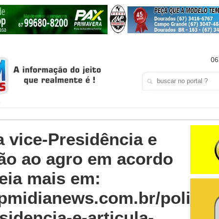
06
 vice-Presidência e
ção ao agro em acordo
eia mais em:
pmidianews.com.br/politica
sidencia-e-articula-