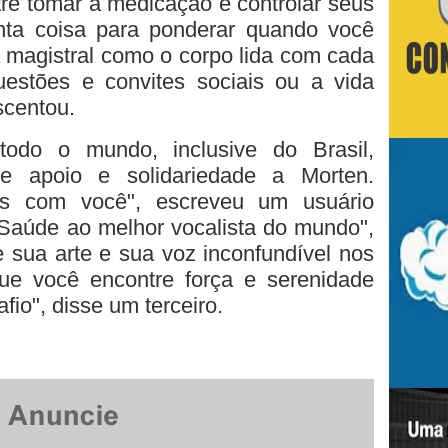
entre tomar a medicação e controlar seus
tanta coisa para ponderar quando você
 magistral como o corpo lida com cada
estões e convites sociais ou a vida
scentou.
todo o mundo, inclusive do Brasil,
 apoio e solidariedade a Morten.
os com você", escreveu um usuário
. Saúde ao melhor vocalista do mundo",
e sua arte e sua voz inconfundível nos
ue você encontre força e serenidade
fio", disse um terceiro.