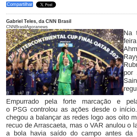
Compartilhar
Gabriel Teles, da CNN Brasil
CNNBrasilAgoranews
Na t
feir
Ahm
Ray
Rub
por
Sain
regu
Empurrado pela forte marcação e pel
o PSG controlou as ações desde o início.
chegou a balançar as redes logo aos oito m
recuo de Arrascaeta, mas o VAR anulou o l
a bola havia saído do campo antes da 