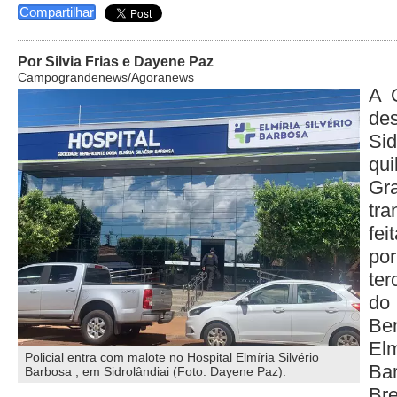
Compartilhar
Por Silvia Frias e Dayene Paz
Campograndenews/Agoranews
A O
de
Si
qu
G
tra
fei
po
ter
d
Be
El
Policial entra com malote no Hospital Elmíria Silvério
Ba
Barbosa , em Sidrolândiai (Foto: Dayene Paz).
Bre